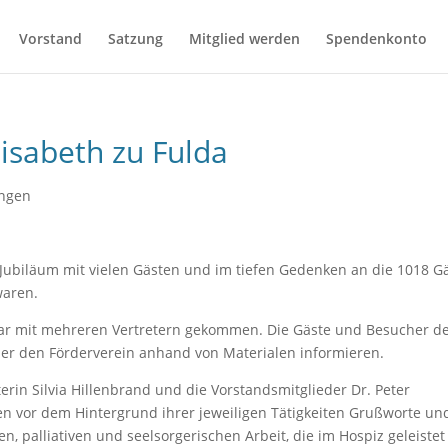
Vorstand
Satzung
Mitglied werden
Spendenkonto
lisabeth zu Fulda
ungen
s Jubiläum mit vielen Gästen und im tiefen Gedenken an die 1018 Gä
waren.
ar mit mehreren Vertretern gekommen. Die Gäste und Besucher d
er den Förderverein anhand von Materialen informieren.
terin Silvia Hillenbrand und die Vorstandsmitglieder Dr. Peter
n vor dem Hintergrund ihrer jeweiligen Tätigkeiten Grußworte un
n, palliativen und seelsorgerischen Arbeit, die im Hospiz geleistet