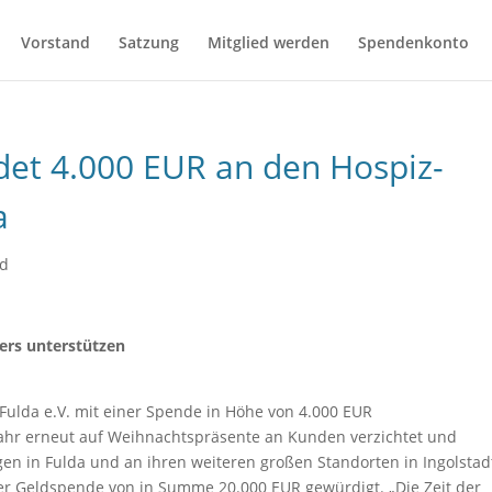
Vorstand
Satzung
Mitglied werden
Spendenkonto
et 4.000 EUR an den Hospiz-
a
nd
ers unterstützen
ulda e.V. mit einer Spende in Höhe von 4.000 EUR
Jahr erneut auf Weihnachtspräsente an Kunden verzichtet und
gen in Fulda und an ihren weiteren großen Standorten in Ingolstad
er Geldspende von in Summe 20.000 EUR gewürdigt. „Die Zeit der