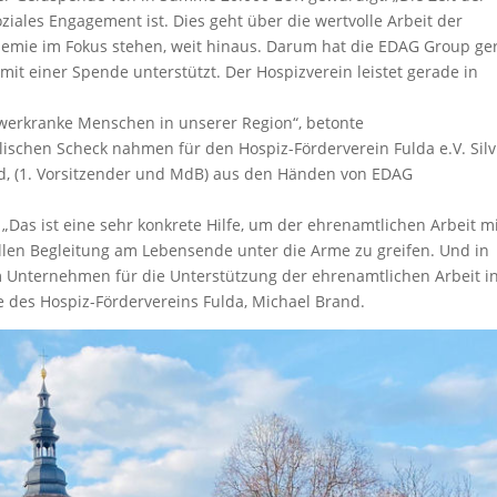
oziales Engagement ist. Dies geht über die wertvolle Arbeit der
emie im Fokus stehen, weit hinaus. Darum hat die EDAG Group ge
 mit einer Spende unterstützt. Der Hospizverein leistet gerade in
werkranke Menschen in unserer Region“, betonte
schen Scheck nahmen für den Hospiz-Förderverein Fulda e.V. Silv
nd, (1. Vorsitzender und MdB) aus den Händen von EDAG
„Das ist eine sehr konkrete Hilfe, um der ehrenamtlichen Arbeit m
ellen Begleitung am Lebensende unter die Arme zu greifen. Und in
 Unternehmen für die Unterstützung der ehrenamtlichen Arbeit i
e des Hospiz-Fördervereins Fulda, Michael Brand.