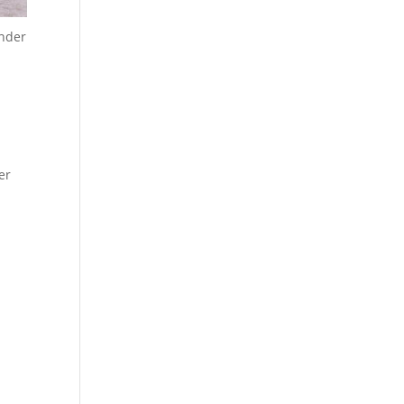
ender
er