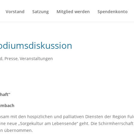
Vorstand
Satzung
Mitglied werden
Spendenkonto
Podiumsdiskussion
nd
,
Presse
,
Veranstaltungen
chaft“
Bimbach
nsam mit den hospizlichen und palliativen Diensten der Region Fu
eine neue „Sorgekultur am Lebensende“ geht. Die Schirmherrschaft
hein übernommen.