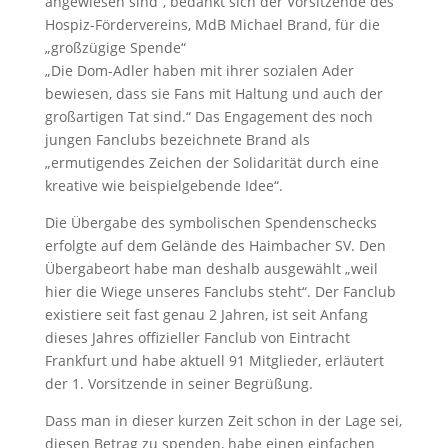
angewiesen sind“, bedankt sich der Vorsitzende des
Hospiz-Fördervereins, MdB Michael Brand, für die
„großzügige Spende“
„Die Dom-Adler haben mit ihrer sozialen Ader
bewiesen, dass sie Fans mit Haltung und auch der
großartigen Tat sind.“ Das Engagement des noch
jungen Fanclubs bezeichnete Brand als
„ermutigendes Zeichen der Solidarität durch eine
kreative wie beispielgebende Idee“.
Die Übergabe des symbolischen Spendenschecks
erfolgte auf dem Gelände des Haimbacher SV. Den
Übergabeort habe man deshalb ausgewählt „weil
hier die Wiege unseres Fanclubs steht“. Der Fanclub
existiere seit fast genau 2 Jahren, ist seit Anfang
dieses Jahres offizieller Fanclub von Eintracht
Frankfurt und habe aktuell 91 Mitglieder, erläutert
der 1. Vorsitzende in seiner Begrüßung.
Dass man in dieser kurzen Zeit schon in der Lage sei,
diesen Betrag zu spenden, habe einen einfachen