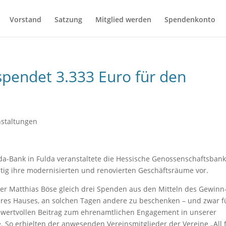
Vorstand
Satzung
Mitglied werden
Spendenkonto
spendet 3.333 Euro für den
nstaltungen
rda-Bank in Fulda veranstaltete die Hessische Genossenschaftsban
eitig ihre modernisierten und renovierten Geschäftsräume vor.
leiter Matthias Böse gleich drei Spenden aus den Mitteln des Gewinn
nseres Hauses, an solchen Tagen andere zu beschenken – und zwar f
n wertvollen Beitrag zum ehrenamtlichen Engagement in unserer
. So erhielten der anwesenden Vereinsmitglieder der Vereine „All 