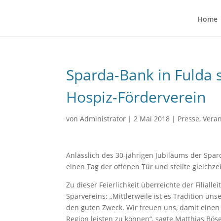
Home
Sparda-Bank in Fulda 
Hospiz-Förderverein
von
Administrator
|
2 Mai 2018
|
Presse
,
Vera
Anlässlich des 30-jährigen Jubiläums der Spa
einen Tag der offenen Tür und stellte gleichz
Zu dieser Feierlichkeit überreichte der Filial
Sparvereins: „Mittlerweile ist es Tradition u
den guten Zweck. Wir freuen uns, damit eine
Region leisten zu können“, sagte Matthias Böse