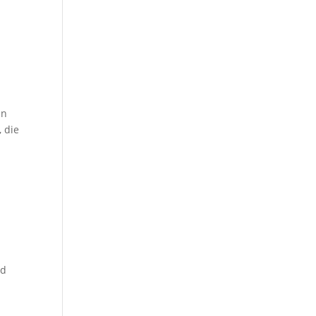
In
, die
nd