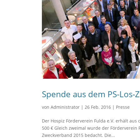
Spende aus dem PS-Los-Z
von
Administrator
|
26 Feb. 2016
|
Presse
Der Hospiz Förderverein Fulda e.V. erhält au
500 € Gleich zweimal wurde der Förderverein 
Zweckverband 2015 bedacht. Die...